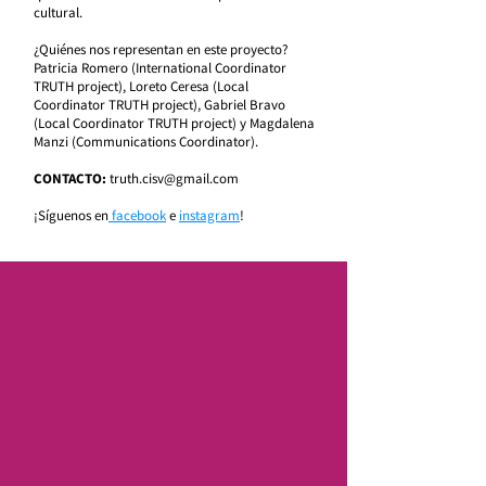
cultural.
¿Quiénes nos representan en este proyecto?
Patricia Romero (International Coordinator
TRUTH project), Loreto Ceresa (Local
Coordinator TRUTH project), Gabriel Bravo
(Loca
l Coordinator TRUTH proj
ect) y Magdalena
Manzi (Communications Coordinator).
CONTACTO:
truth.cisv@gmail.com
​¡Síguenos en
facebook
e
instagram
!