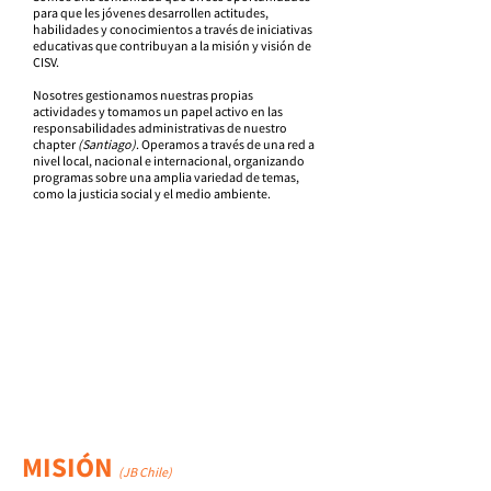
para que les jóvenes desarrollen actitudes,
habilidades y conocimientos a través de iniciativas
educativas que contribuyan a la misión y visión de
CISV.
Nosotres gestionamos nuestras propias
actividades y tomamos un papel activo en las
responsabilidades administrativas de nuestro
chapter
(Santiago)
.
Operamos a través de una red a
nivel local, nacional e internacional, organizando
programas sobre una amplia variedad de temas,
como la justicia social y el medio ambiente.
Empoderar a jóvenes voluntarios
mediante actividades educativas
basadas en los
pilares de CISV
,
buscamos fomentar la inclusión y
la acción social dentro de las
comunidades locales, nacionales
e internacionales.
MISIÓN
(JB Chile)