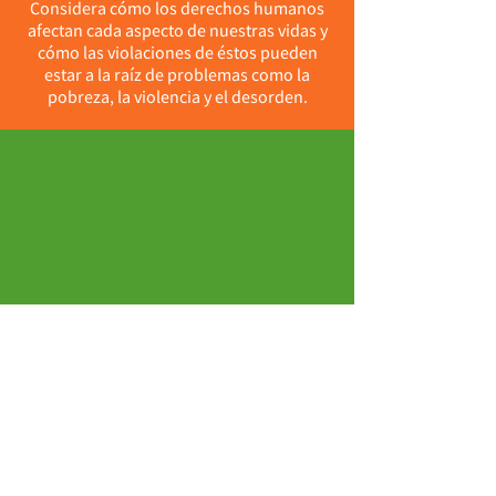
Considera cómo los derechos humanos
afectan cada aspecto de nuestras vidas y
cómo las violaciones de éstos pueden
estar a la raíz de problemas como la
pobreza, la violencia y el desorden.
CONFLICTO Y RESOLUCIÓN
Nos ayuda a comprender cómo pueden
surgir conflictos deliberadamente o no, y
qué se puede hacer para ayudar a lograr
una resolución pacífica.